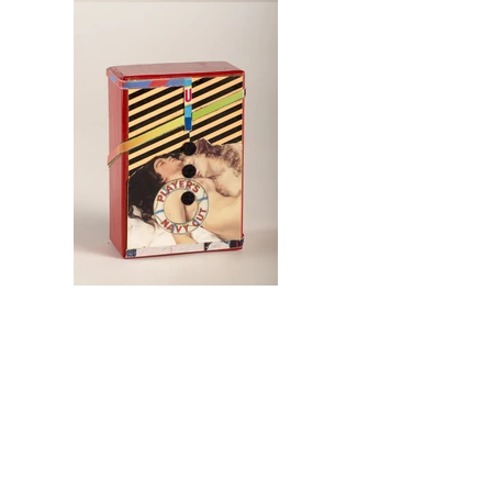
Lol…
Théâtre de la mémoire
Boite en carton, cartes postales, papiers
imprimés, colle, glycéro
5,3 x 7,7 x 2,8 cm
Nîmes, 2013