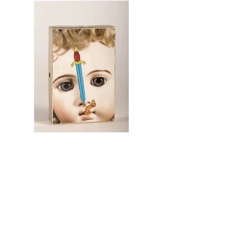
La main morte
Théâtre de la mémoire
Boite en carton, cartes postales, papiers
imprimés, colle, glycéro
13,6 x 8,4 x 3,2 cm
Marseille, 1995