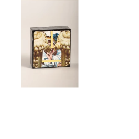
Entre Claros et Colophon
Boîte de voyage
Boite en carton, cartes postales, papiers
imprimés, colle, glycéro
5 x 5 x 2 cm
Ephese, Turquie, 1996